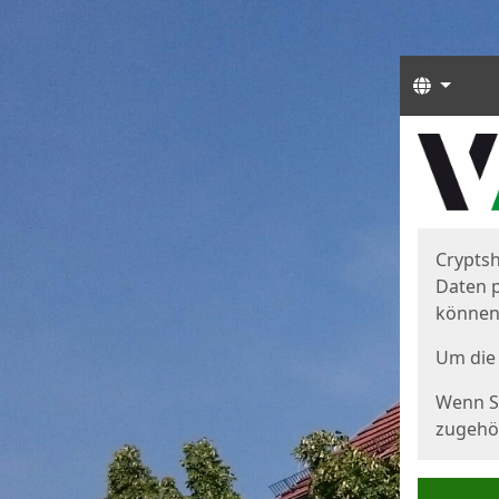
Sprach
Start
Starts
Cryptsh
Daten p
können
Um die 
Wenn Si
zugehör