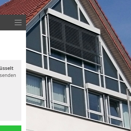
Menü
üsselt
 senden