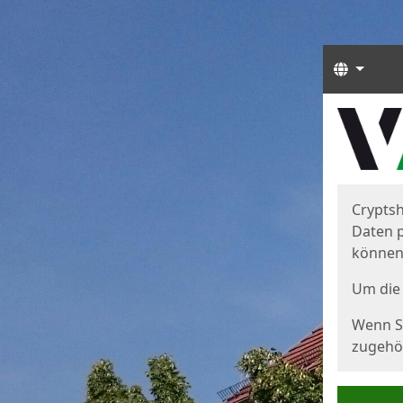
Sprach
Start
Starts
Cryptsh
Daten p
können
Um die 
Wenn Si
zugehör