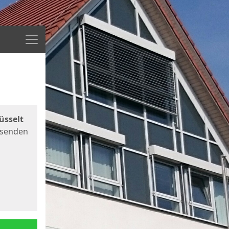
Menü
üsselt
 senden