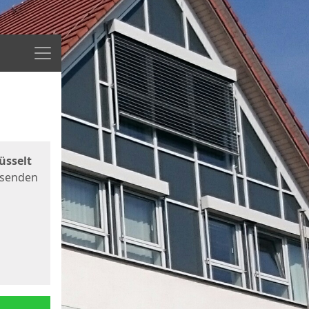
Menü
üsselt
 senden