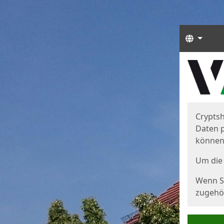
Sprach
Start
Starts
Cryptsh
Daten p
können
Um die 
Wenn Si
zugehör