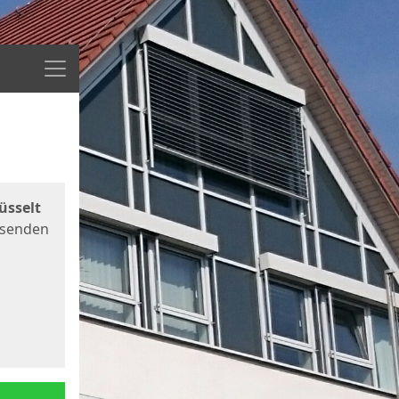
Menü
üsselt
 senden