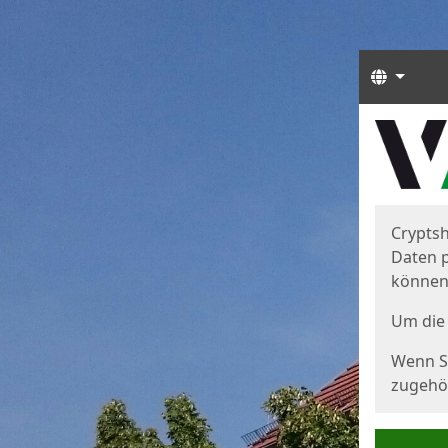
Sprach
Start
Starts
Cryptsh
Daten p
können
Um die 
Wenn Si
zugehör